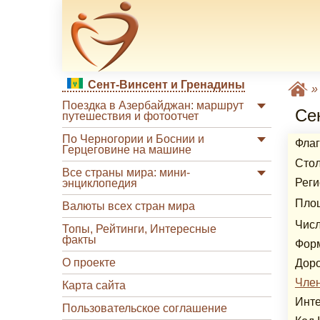
Сент-Винсент и Гренадины
Поездка в Азербайджан: маршрут
Се
путешествия и фотоотчет
По Черногории и Боснии и
Флаг
Герцеговине на машине
Сто
Все страны мира: мини-
Реги
энциклопедия
Пло
Валюты всех стран мира
Числ
Топы, Рейтинги, Интересные
факты
Фор
О проекте
Дор
Чле
Карта сайта
Инте
Пользовательское соглашение