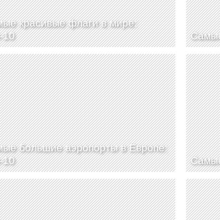
ые красивые флаги в мире:
-10
Самые
ые большие аэропорты в Европе:
-10
Самые