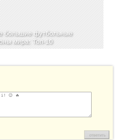
е большие футбольные
оны мира: Топ-10