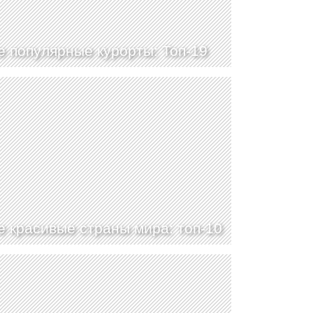
 популярные курорты: Топ-19
 красивые страны мира: топ-10