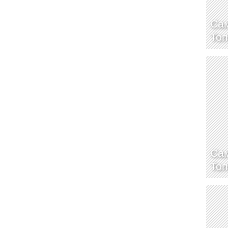
Сам
Топ
Сам
Топ