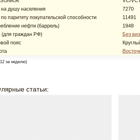
ISO/МОК
VC/VC
на душу населения
7270
по паритету покупательской способности
11491
ебление нефти (баррель)
1948
 (для граждан РФ)
Без ви
вой пояс
Круглы
юта
Восточ
(12 за неделю)
лярные статьи: