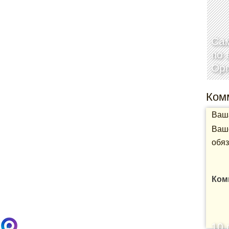
Са
по 
Ор
Ком
Ваша
Ваше
обяз
Ком
10 