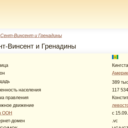
»
Сент-Винсент и Гренадины
нт-Винсент и Гренадины
лица
Кингст
он
Америк
щадь
389 тыс
енность населения
117 534
ма правления
Консти
ожное движение
левост
н ООН
с 15.09
рнет-домен
.vc