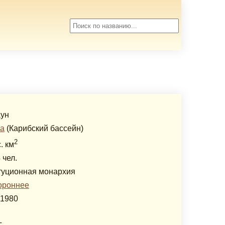
аун
а
(Карибский бассейн)
2
. км
 чел.
туционная монархия
ороннее
.1980