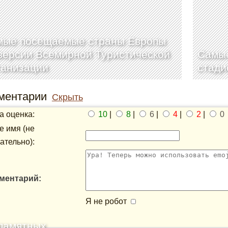
мые посещаемые страны Европы
версии Всемирной Туристической
Самы
ганизации
стади
ментарии
Скрыть
 оценка:
10
|
8
|
6
|
4
|
2
|
0
 имя (не
ательно):
ментарий:
Я не робот
памятных