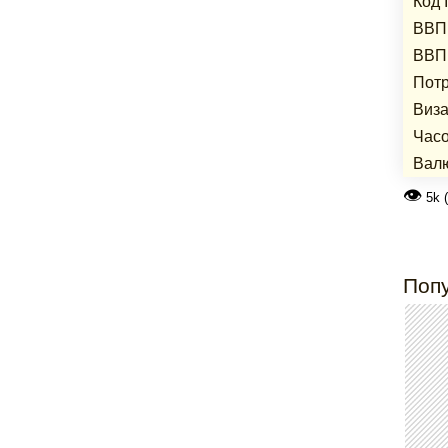
Код 
ВВП 
ВВП 
Потр
Виза
Часо
Вал
👁
5k 
Попу