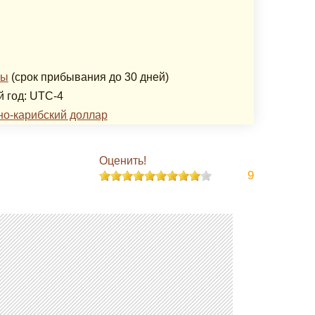
T
зы
(срок прибывания до 30 дней)
й год: UTC-4
но-карибский доллар
Оценить!
9